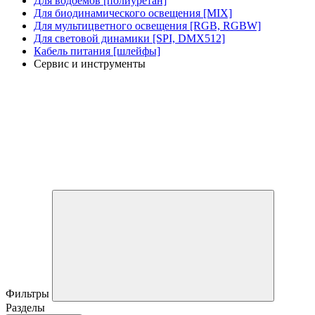
Для водоемов [полиуретан]
Для биодинамического освещения [MIX]
Для мультицветного освещения [RGB, RGBW]
Для световой динамики [SPI, DMX512]
Кабель питания [шлейфы]
Сервис и инструменты
Фильтры
Разделы