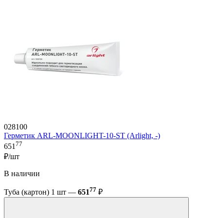
028100
Герметик ARL-MOONLIGHT-10-ST (Arlight, -)
77
651
₽/шт
В наличии
77
Туба (картон) 1 шт —
651
₽