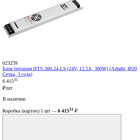
023259
Блок питания HTS-300-24-LS (24V, 12.5A, 300W) (Arlight, IP20
Сетка, 3 года)
31
6 415
₽/шт
В наличии
31
Коробка (картон) 1 шт —
6 415
₽