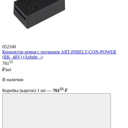
052160
Коннектор ремня с питанием ART-INBELT-CON-POWER
(BK, 48V) (Arlight, -)
55
761
₽/шт
В наличии
55
Коробка (картон) 1 шт —
761
₽