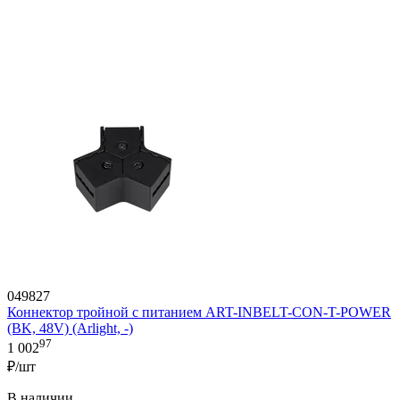
049827
Коннектор тройной с питанием ART-INBELT-CON-T-POWER
(BK, 48V) (Arlight, -)
97
1 002
₽/шт
В наличии