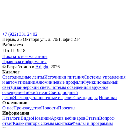
+7 (922) 331 24 02
Пермь, 25 Октября ул., д. 70/1, офис 214
Работаем:
Пн-Пт
9-18
Показать все магазины
Правовая информация
© Разработано в
Arlight
, 2026
Каталог
Светодиодные ленты
Источники питания
Системы управления
и автоматизации
Алюминиевые профили
Функциональный
свет
Дизайнерский свет
Системы освещения
Наружное
освещение
Гибкий неон
Светодиодный
декор
Электроустановочные изделия
Светодиоды
Новинки
О компании
О нас
Производство
Новости
Проекты
Информация
Каталоги
Видео
Новинки
Архив вебинаров
Статьи
Вопрос-
ответ
Калькуляторы
Схемы монтажа
Файлы и программы