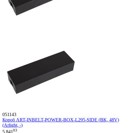
051143
Короб ART-INBELT-POWER-BOX-L295-SIDE (BK, 48V)
(Arlight, -)
03
5 841