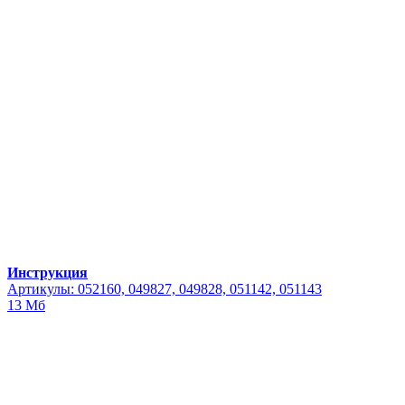
Инструкция
Артикулы: 052160, 049827, 049828, 051142, 051143
13 Мб