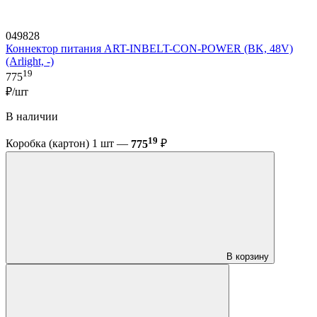
049828
Коннектор питания ART-INBELT-CON-POWER (BK, 48V)
(Arlight, -)
19
775
₽/шт
В наличии
19
Коробка (картон) 1 шт —
775
₽
В корзину