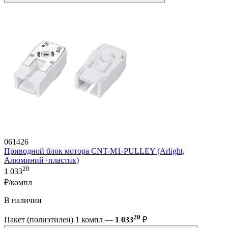
061426
Приводной блок мотора CNT-M1-PULLEY (Arlight,
Алюминий+пластик)
20
1 033
₽/компл
В наличии
20
Пакет (полиэтилен) 1 компл —
1 033
₽