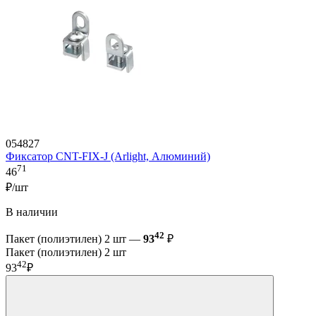
054827
Фиксатор CNT-FIX-J (Arlight, Алюминий)
71
46
₽/шт
В наличии
42
Пакет (полиэтилен) 2 шт —
93
₽
Пакет (полиэтилен) 2 шт
42
93
₽