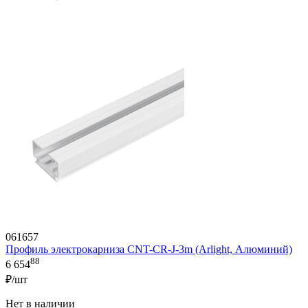
061657
Профиль электрокарниза CNT-CR-J-3m (Arlight, Алюминий)
88
6 654
₽/шт
Нет в наличии