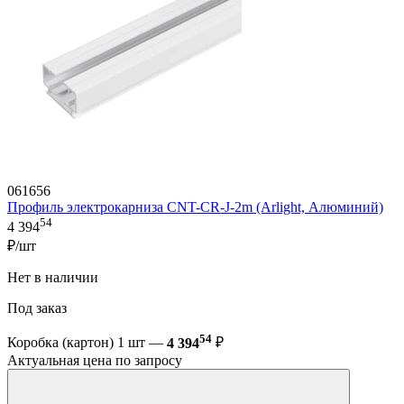
061656
Профиль электрокарниза CNT-CR-J-2m (Arlight, Алюминий)
54
4 394
₽/шт
Нет в наличии
Под заказ
54
Коробка (картон) 1 шт —
4 394
₽
Актуальная цена по запросу