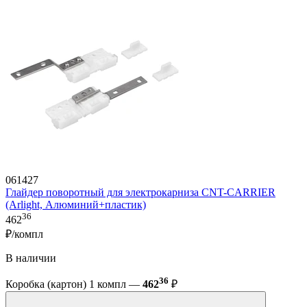
061427
Глайдер поворотный для электрокарниза CNT-CARRIER
(Arlight, Алюминий+пластик)
36
462
₽/компл
В наличии
36
Коробка (картон) 1 компл —
462
₽