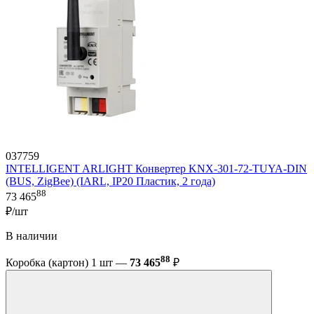
037759
INTELLIGENT ARLIGHT Конвертер KNX-301-72-TUYA-DIN
(BUS, ZigBee) (IARL, IP20 Пластик, 2 года)
88
73 465
₽/шт
В наличии
88
Коробка (картон) 1 шт —
73 465
₽