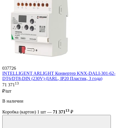
037726
INTELLIGENT ARLIGHT Конвертер KNX-DALI-301-62-
DT6/DT8-DIN (230V) (IARL, IP20 Пластик, 3 года)
13
71 371
₽/шт
В наличии
13
Коробка (картон) 1 шт —
71 371
₽