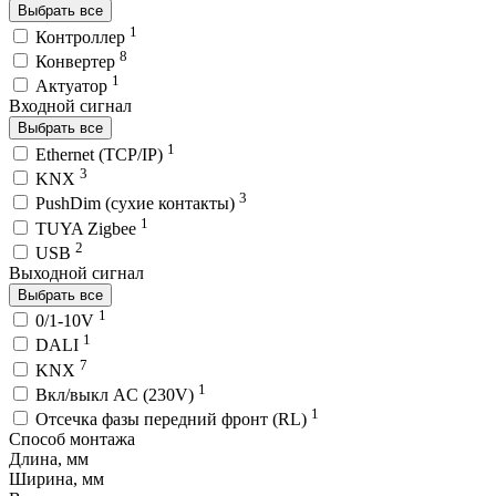
Выбрать все
1
Контроллер
8
Конвертер
1
Актуатор
Входной сигнал
Выбрать все
1
Ethernet (TCP/IP)
3
KNX
3
PushDim (сухие контакты)
1
TUYA Zigbee
2
USB
Выходной сигнал
Выбрать все
1
0/1-10V
1
DALI
7
KNX
1
Вкл/выкл AC (230V)
1
Отсечка фазы передний фронт (RL)
Способ монтажа
Длина, мм
Ширина, мм