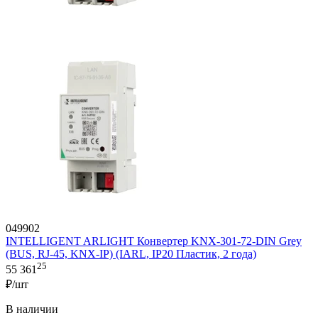
049902
INTELLIGENT ARLIGHT Конвертер KNX-301-72-DIN Grey
(BUS, RJ-45, KNX-IP) (IARL, IP20 Пластик, 2 года)
25
55 361
₽/шт
В наличии