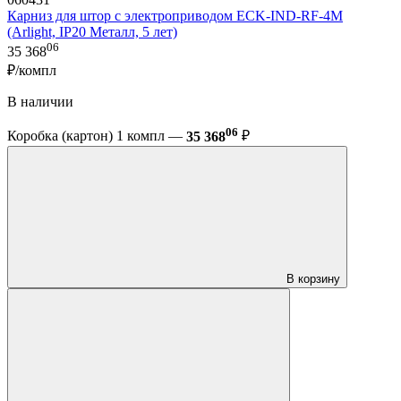
Карниз для штор с электроприводом ECK-IND-RF-4M
(Arlight, IP20 Металл, 5 лет)
06
35 368
₽/компл
В наличии
06
Коробка (картон) 1 компл —
35 368
₽
В корзину