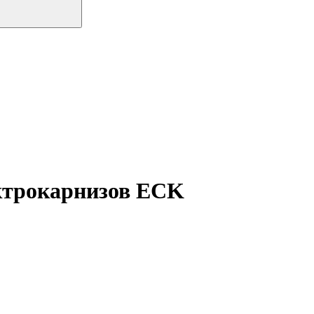
ктрокарнизов ECK