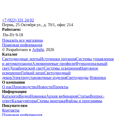
+7 (922) 331 24 02
Пермь, 25 Октября ул., д. 70/1, офис 214
Работаем:
Пн-Пт
9-18
Показать все магазины
Правовая информация
© Разработано в
Arlight
, 2026
Каталог
Светодиодные ленты
Источники питания
Системы управления
и автоматизации
Алюминиевые профили
Функциональный
свет
Дизайнерский свет
Системы освещения
Наружное
освещение
Гибкий неон
Светодиодный
декор
Электроустановочные изделия
Светодиоды
Новинки
О компании
О нас
Производство
Новости
Проекты
Информация
Каталоги
Видео
Новинки
Архив вебинаров
Статьи
Вопрос-
ответ
Калькуляторы
Схемы монтажа
Файлы и программы
Покупателям
Контакты
Правовая информация