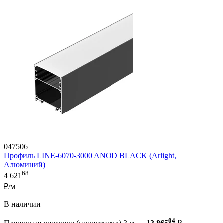
047506
Профиль LINE-6070-3000 ANOD BLACK (Arlight,
Алюминий)
68
4 621
₽/м
В наличии
04
Пленочная упаковка (полистирол) 3 м —
13 865
₽