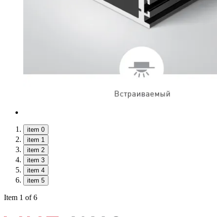
item 0
item 1
item 2
item 3
item 4
item 5
Item 1 of 6