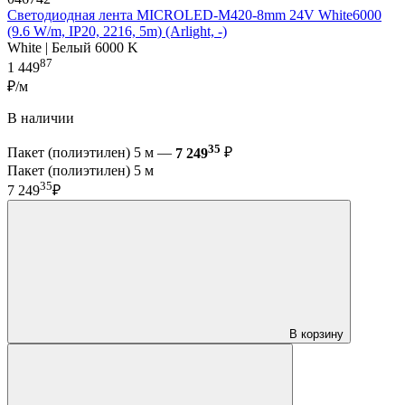
Светодиодная лента MICROLED-M420-8mm 24V White6000
(9.6 W/m, IP20, 2216, 5m) (Arlight, -)
White | Белый 6000 K
87
1 449
₽/м
В наличии
35
Пакет (полиэтилен) 5 м —
7 249
₽
Пакет (полиэтилен) 5 м
35
7 249
₽
В корзину