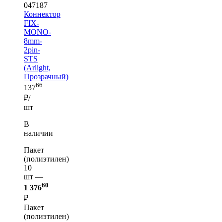
047187
Коннектор
FIX-
MONO-
8mm-
2pin-
STS
(Arlight,
Прозрачный)
66
137
₽/
шт
В
наличии
Пакет
(полиэтилен)
10
шт —
60
1 376
₽
Пакет
(полиэтилен)