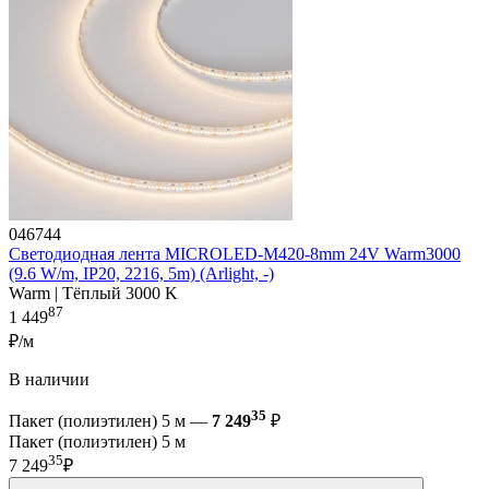
046744
Светодиодная лента MICROLED-M420-8mm 24V Warm3000
(9.6 W/m, IP20, 2216, 5m) (Arlight, -)
Warm | Тёплый 3000 K
87
1 449
₽/м
В наличии
35
Пакет (полиэтилен) 5 м —
7 249
₽
Пакет (полиэтилен) 5 м
35
7 249
₽