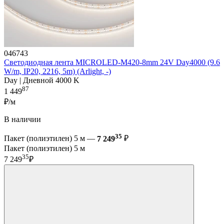
046743
Светодиодная лента MICROLED-M420-8mm 24V Day4000 (9.6
W/m, IP20, 2216, 5m) (Arlight, -)
Day | Дневной 4000 K
87
1 449
₽/м
В наличии
35
Пакет (полиэтилен) 5 м —
7 249
₽
Пакет (полиэтилен) 5 м
35
7 249
₽