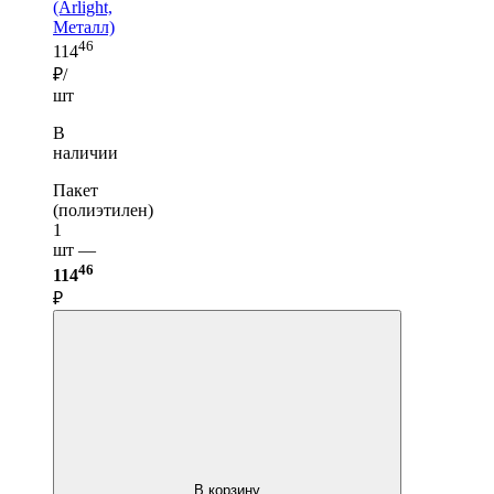
(Arlight,
Металл)
46
114
₽/
шт
В
наличии
Пакет
(полиэтилен)
1
шт —
46
114
₽
В корзину