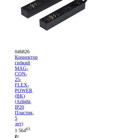
046826
Коннектор
гибкий
MAG-
CON-
25-
FLEX-
POWER
(BK)
(Arlight,
IP20
Пластик,
5
лет)
63
1 564
₽/