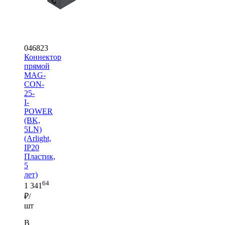
046823
Коннектор
прямой
MAG-
CON-
25-
I-
POWER
(BK,
5LN)
(Arlight,
IP20
Пластик,
5
лет)
64
1 341
₽/
шт
В