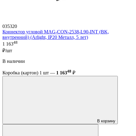
035320
Коннектор угловой MAG-CON-2538-L90-INT (BK,
внутренний) (Arlight, IP20 Металл, 5 лет)
48
1 163
₽/шт
В наличии
48
Коробка (картон) 1 шт —
1 163
₽
В корзину