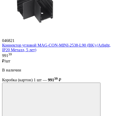
046821
Коннектор угловой MAG-CON-MINI-2538-L90 (BK) (Arlight,
IP20 Металл, 5 лет)
39
991
₽/шт
В наличии
39
Коробка (картон) 1 шт —
991
₽