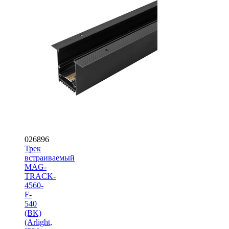
026896
Трек
встраиваемый
MAG-
TRACK-
4560-
F-
540
(BK)
(Arlight,