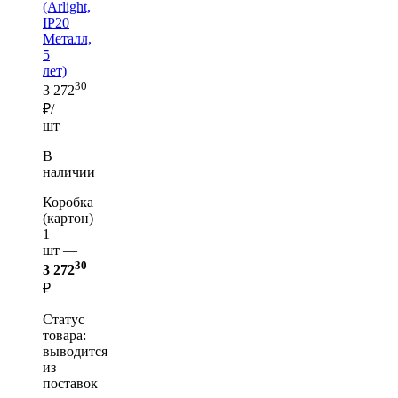
(Arlight,
IP20
Металл,
5
лет)
30
3 272
₽/
шт
В
наличии
Коробка
(картон)
1
шт —
30
3 272
₽
Статус
товара:
выводится
из
поставок