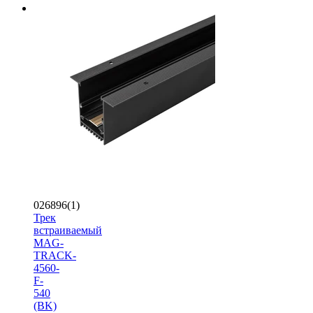
026896(1)
Трек
встраиваемый
MAG-
TRACK-
4560-
F-
540
(BK)