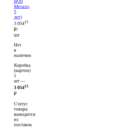
IP20
Металл,
5
лет)
15
3 054
₽/
шт
Нет
в
наличии
Коробка
(картон)
1
шт —
15
3 054
₽
Статус
товара:
выводится
из
поставок