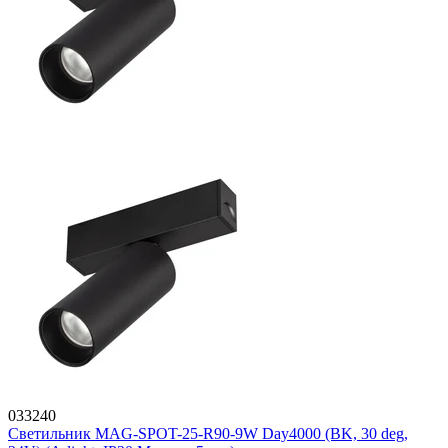
033240
Светильник MAG-SPOT-25-R90-9W Day4000 (BK, 30 deg,