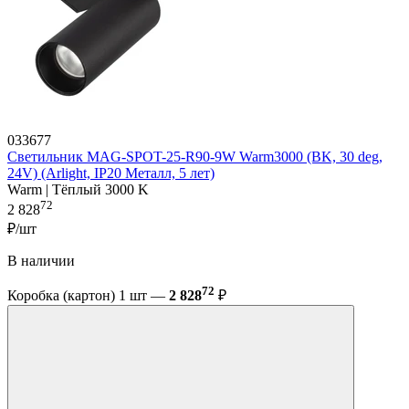
033677
Светильник MAG-SPOT-25-R90-9W Warm3000 (BK, 30 deg,
24V) (Arlight, IP20 Металл, 5 лет)
Warm | Тёплый 3000 K
72
2 828
₽/шт
В наличии
72
Коробка (картон) 1 шт —
2 828
₽