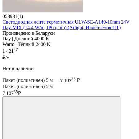
058981(1)
Светодиодная лента герметичная ULW-SE-A140-10mm 24V
Day-MIX (14.4 W/m, IP65, 5m) (Arlight, Изменяемая ЦТ)
Произведено в Беларуси
Day | Дневной 4000 K
Warm | Тёплый 2400 K
47
1 421
₽/м
Нет в наличии
35
Пакет (полиэтилен) 5 м —
7 107
₽
Пакет (полиэтилен) 5 м
35
7 107
₽