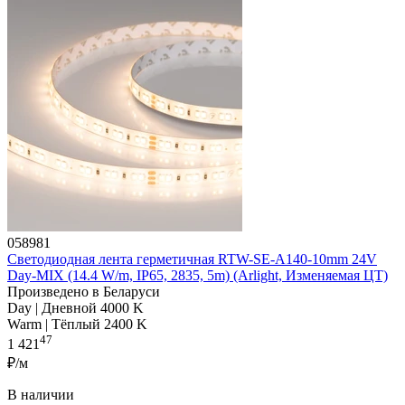
058981
Светодиодная лента герметичная RTW-SE-A140-10mm 24V
Day-MIX (14.4 W/m, IP65, 2835, 5m) (Arlight, Изменяемая ЦТ)
Произведено в Беларуси
Day | Дневной 4000 K
Warm | Тёплый 2400 K
47
1 421
₽/м
В наличии