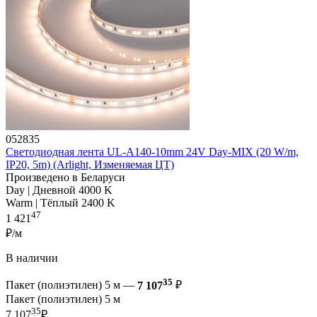
052835
Светодиодная лента UL-A140-10mm 24V Day-MIX (20 W/m,
IP20, 5m) (Arlight, Изменяемая ЦТ)
Произведено в Беларуси
Day | Дневной 4000 K
Warm | Тёплый 2400 K
47
1 421
₽/м
В наличии
35
Пакет (полиэтилен) 5 м —
7 107
₽
Пакет (полиэтилен) 5 м
35
7 107
₽