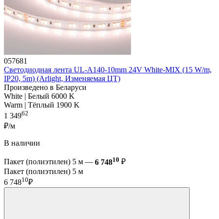
057681
Светодиодная лента UL-A140-10mm 24V White-MIX (15 W/m,
IP20, 5m) (Arlight, Изменяемая ЦТ)
Произведено в Беларуси
White | Белый 6000 K
Warm | Тёплый 1900 K
62
1 349
₽/м
В наличии
10
Пакет (полиэтилен) 5 м —
6 748
₽
Пакет (полиэтилен) 5 м
10
6 748
₽