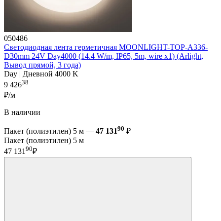
050486
Светодиодная лента герметичная MOONLIGHT-TOP-A336-
D30mm 24V Day4000 (14.4 W/m, IP65, 5m, wire x1) (Arlight,
Вывод прямой, 3 года)
Day | Дневной 4000 K
38
9 426
₽/м
В наличии
90
Пакет (полиэтилен) 5 м —
47 131
₽
Пакет (полиэтилен) 5 м
90
47 131
₽