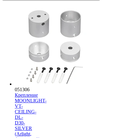
051306
Крепление
MOONLIGHT-
VT-
CEILING-
DL-
D30-
SILVER
(Arlight,