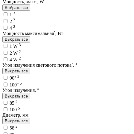
Мощность, макс., W
Выбрать все
3
1
2
2
2
4
Мощность максимальная`, Вт
Выбрать все
3
1 W
2
2 W
2
4 W
Угол излучения светового потока`, °
Выбрать все
2
90°
5
100°
Угол излучения, °
Выбрать все
2
85
5
100
Диаметр, мм
Выбрать все
2
58
5