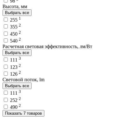
98
Высота, мм
Выбрать все
1
255
2
355
2
450
2
540
Расчетная световая эффективность, лм/Вт
Выбрать все
3
111
2
123
2
126
Световой поток, lm
Выбрать все
3
111
2
252
2
490
Показать 7 товаров