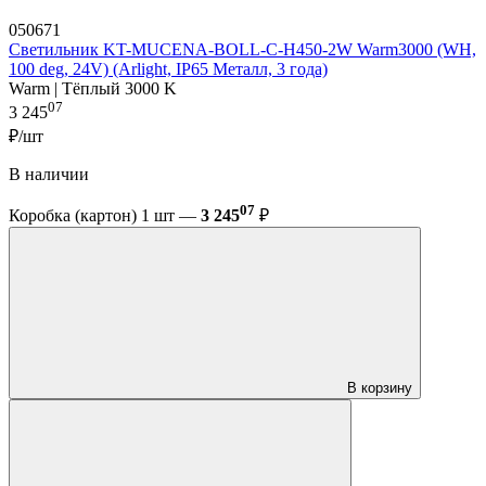
050671
Светильник KT-MUCENA-BOLL-C-H450-2W Warm3000 (WH,
100 deg, 24V) (Arlight, IP65 Металл, 3 года)
Warm | Тёплый 3000 K
07
3 245
₽/шт
В наличии
07
Коробка (картон) 1 шт —
3 245
₽
В корзину