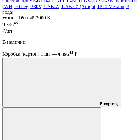
Светильник SP-BED-CHARGE-BUILT-S80x230-3W Warm3000
(WH, 20 deg, 230V, USB-A, USB-C) (Arlight, IP20 Металл, 3
года)
Warm | Тёплый 3000 K
45
9 396
₽/шт
В наличии
45
Коробка (картон) 1 шт —
9 396
₽
В корзину