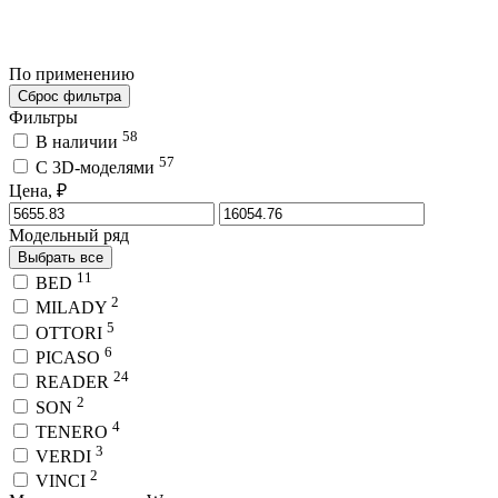
По применению
Сброс фильтра
Фильтры
58
В наличии
57
C 3D-моделями
Цена, ₽
Модельный ряд
Выбрать все
11
BED
2
MILADY
5
OTTORI
6
PICASO
24
READER
2
SON
4
TENERO
3
VERDI
2
VINCI