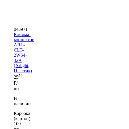
043971
Клемма-
коннектор
ARL-
CLT-
2WS4-
32A
(Arlight,
Пластик)
54
25
₽/
шт
В
наличии
Коробка
(картон)
100
шт —