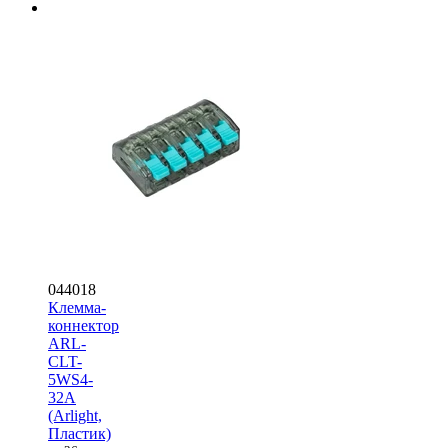
044018
Клемма-
коннектор
ARL-
CLT-
5WS4-
32A
(Arlight,
Пластик)