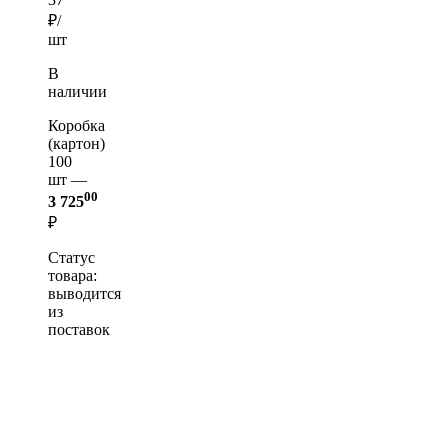
₽/
шт
В
наличии
Коробка
(картон)
100
шт —
00
3 725
₽
Статус
товара:
выводится
из
поставок