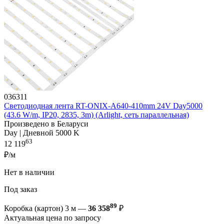
036311
Светодиодная лента RT-ONIX-A640-410mm 24V Day5000
(43.6 W/m, IP20, 2835, 3m) (Arlight, сеть параллельная)
Произведено в Беларуси
Day | Дневной 5000 K
63
12 119
₽/м
Нет в наличии
Под заказ
89
Коробка (картон) 3 м —
36 358
₽
Актуальная цена по запросу