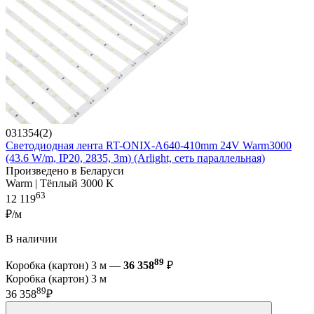
031354(2)
Светодиодная лента RT-ONIX-A640-410mm 24V Warm3000
(43.6 W/m, IP20, 2835, 3m) (Arlight, сеть параллельная)
Произведено в Беларуси
Warm | Тёплый 3000 K
63
12 119
₽/м
В наличии
89
Коробка (картон) 3 м —
36 358
₽
Коробка (картон) 3 м
89
36 358
₽