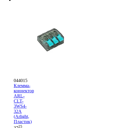
044015
Клемма-
коннектор
ARL-
CLT-
3WS4-
32A
(Arlight,
Пластик)
25
37