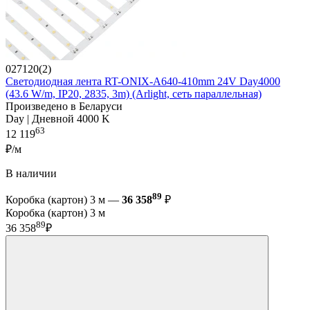
027120(2)
Светодиодная лента RT-ONIX-A640-410mm 24V Day4000
(43.6 W/m, IP20, 2835, 3m) (Arlight, сеть параллельная)
Произведено в Беларуси
Day | Дневной 4000 K
63
12 119
₽/м
В наличии
89
Коробка (картон) 3 м —
36 358
₽
Коробка (картон) 3 м
89
36 358
₽