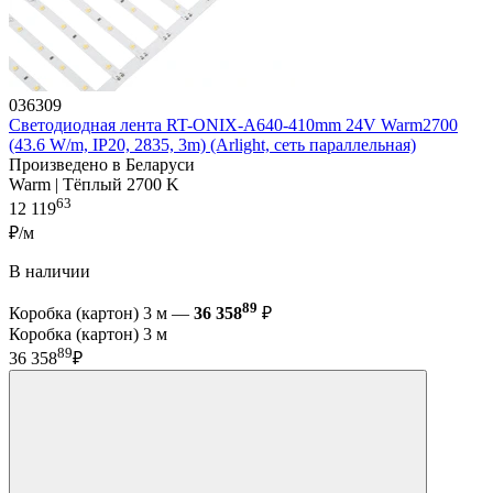
036309
Светодиодная лента RT-ONIX-A640-410mm 24V Warm2700
(43.6 W/m, IP20, 2835, 3m) (Arlight, сеть параллельная)
Произведено в Беларуси
Warm | Тёплый 2700 K
63
12 119
₽/м
В наличии
89
Коробка (картон) 3 м —
36 358
₽
Коробка (картон) 3 м
89
36 358
₽