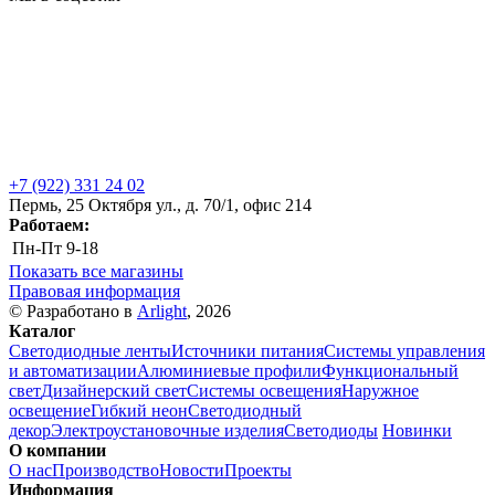
+7 (922) 331 24 02
Пермь, 25 Октября ул., д. 70/1, офис 214
Работаем:
Пн-Пт
9-18
Показать все магазины
Правовая информация
© Разработано в
Arlight
, 2026
Каталог
Светодиодные ленты
Источники питания
Системы управления
и автоматизации
Алюминиевые профили
Функциональный
свет
Дизайнерский свет
Системы освещения
Наружное
освещение
Гибкий неон
Светодиодный
декор
Электроустановочные изделия
Светодиоды
Новинки
О компании
О нас
Производство
Новости
Проекты
Информация