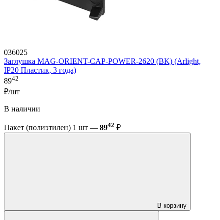
036025
Заглушка MAG-ORIENT-CAP-POWER-2620 (BK) (Arlight,
IP20 Пластик, 3 года)
42
89
₽/шт
В наличии
42
Пакет (полиэтилен) 1 шт —
89
₽
В корзину