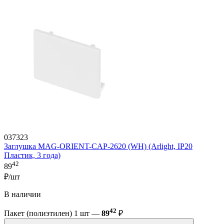
037323
Заглушка MAG-ORIENT-CAP-2620 (WH) (Arlight, IP20
Пластик, 3 года)
42
89
₽/шт
В наличии
42
Пакет (полиэтилен) 1 шт —
89
₽