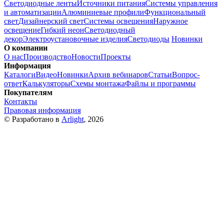
Светодиодные ленты
Источники питания
Системы управления
и автоматизации
Алюминиевые профили
Функциональный
свет
Дизайнерский свет
Системы освещения
Наружное
освещение
Гибкий неон
Светодиодный
декор
Электроустановочные изделия
Светодиоды
Новинки
О компании
О нас
Производство
Новости
Проекты
Информация
Каталоги
Видео
Новинки
Архив вебинаров
Статьи
Вопрос-
ответ
Калькуляторы
Схемы монтажа
Файлы и программы
Покупателям
Контакты
Правовая информация
© Разработано в
Arlight
, 2026