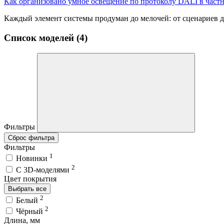
Как организовано умное освещение по протоколу DALI в част
Каждый элемент системы продуман до мелочей: от сценариев д
Список моделей (4)
Фильтры
Сброс фильтра
Фильтры
1
Новинки
2
C 3D-моделями
Цвет покрытия
Выбрать все
2
Белый
2
Чёрный
Длина, мм