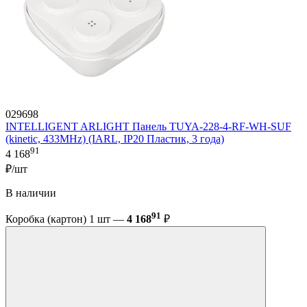
029698
INTELLIGENT ARLIGHT Панель TUYA-228-4-RF-WH-SUF
(kinetic, 433MHz) (IARL, IP20 Пластик, 3 года)
91
4 168
₽/шт
В наличии
91
Коробка (картон) 1 шт —
4 168
₽