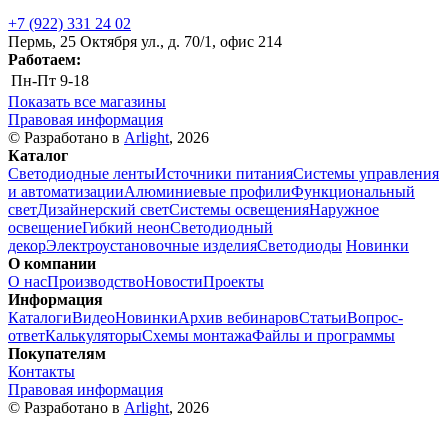
+7 (922) 331 24 02
Пермь, 25 Октября ул., д. 70/1, офис 214
Работаем:
Пн-Пт
9-18
Показать все магазины
Правовая информация
© Разработано в
Arlight
, 2026
Каталог
Светодиодные ленты
Источники питания
Системы управления
и автоматизации
Алюминиевые профили
Функциональный
свет
Дизайнерский свет
Системы освещения
Наружное
освещение
Гибкий неон
Светодиодный
декор
Электроустановочные изделия
Светодиоды
Новинки
О компании
О нас
Производство
Новости
Проекты
Информация
Каталоги
Видео
Новинки
Архив вебинаров
Статьи
Вопрос-
ответ
Калькуляторы
Схемы монтажа
Файлы и программы
Покупателям
Контакты
Правовая информация
© Разработано в
Arlight
, 2026