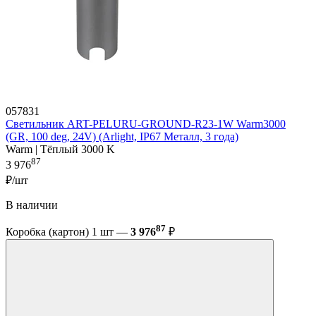
057831
Светильник ART-PELURU-GROUND-R23-1W Warm3000
(GR, 100 deg, 24V) (Arlight, IP67 Металл, 3 года)
Warm | Тёплый 3000 K
87
3 976
₽/шт
В наличии
87
Коробка (картон) 1 шт —
3 976
₽