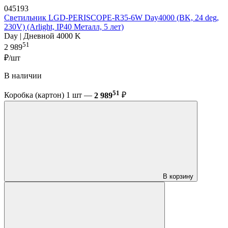
045193
Светильник LGD-PERISCOPE-R35-6W Day4000 (BK, 24 deg,
230V) (Arlight, IP40 Металл, 5 лет)
Day | Дневной 4000 K
51
2 989
₽/шт
В наличии
51
Коробка (картон) 1 шт —
2 989
₽
В корзину