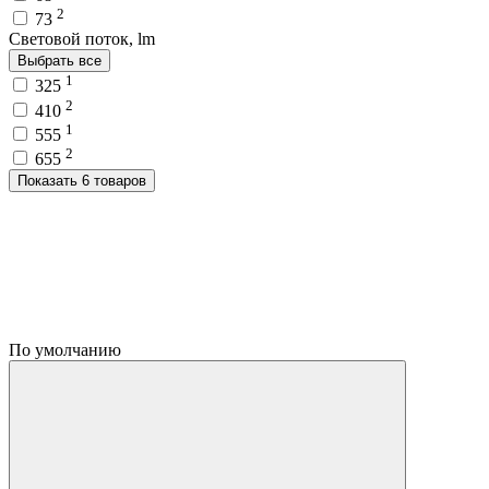
2
73
Световой поток, lm
Выбрать все
1
325
2
410
1
555
2
655
Показать 6 товаров
По умолчанию