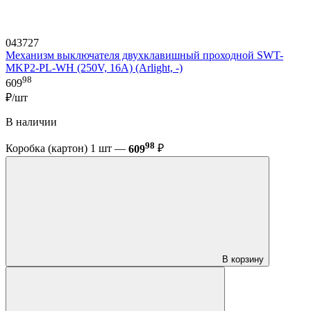
043727
Механизм выключателя двухклавишный проходной SWT-
MKP2-PL-WH (250V, 16A) (Arlight, -)
98
609
₽/шт
В наличии
98
Коробка (картон) 1 шт —
609
₽
В корзину