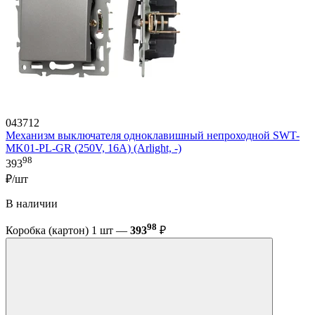
043712
Механизм выключателя одноклавишный непроходной SWT-
MK01-PL-GR (250V, 16A) (Arlight, -)
98
393
₽/шт
В наличии
98
Коробка (картон) 1 шт —
393
₽