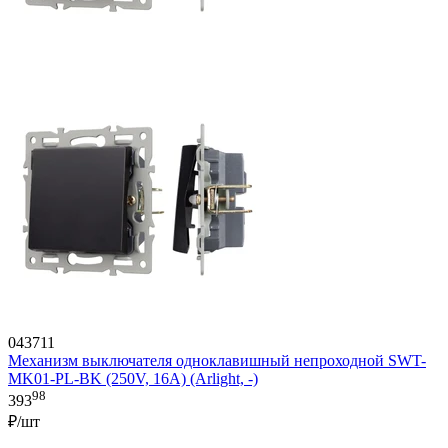
043711
Механизм выключателя одноклавишный непроходной SWT-
MK01-PL-BK (250V, 16A) (Arlight, -)
98
393
₽/шт