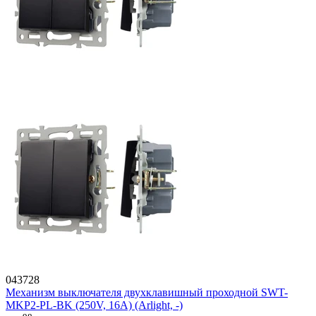
043728
Механизм выключателя двухклавишный проходной SWT-
MKP2-PL-BK (250V, 16A) (Arlight, -)