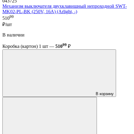
043725
Механизм выключателя двухклавишный непроходной SWT-
MK02-PL-BK (250V, 16A) (Arlight, -)
99
510
₽/шт
В наличии
99
Коробка (картон) 1 шт —
510
₽
В корзину