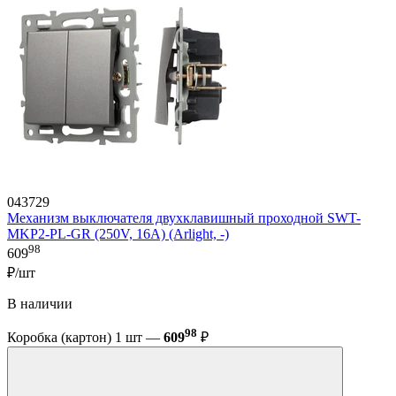
043729
Механизм выключателя двухклавишный проходной SWT-
MKP2-PL-GR (250V, 16A) (Arlight, -)
98
609
₽/шт
В наличии
98
Коробка (картон) 1 шт —
609
₽