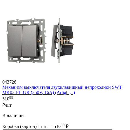
043726
Механизм выключателя двухклавишный непроходной SWT-
MK02-PL-GR (250V, 16A) (Arlight, -)
99
510
₽/шт
В наличии
99
Коробка (картон) 1 шт —
510
₽