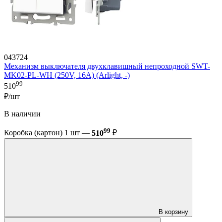
043724
Механизм выключателя двухклавишный непроходной SWT-
MK02-PL-WH (250V, 16A) (Arlight, -)
99
510
₽/шт
В наличии
99
Коробка (картон) 1 шт —
510
₽
В корзину