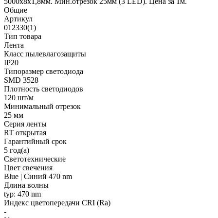
5000х8х1,8мм. Мин.отрезок 25мм (3 LED). Цена за 1м.
Общие
Артикул
012330(1)
Тип товара
Лента
Класс пылевлагозащиты
IP20
Типоразмер светодиода
SMD 3528
Плотность светодиодов
120 шт/м
Минимальный отрезок
25 мм
Серия ленты
RT открытая
Гарантийный срок
5 год(а)
Светотехнические
Цвет свечения
Blue | Синий 470 nm
Длина волны
typ: 470 nm
Индекс цветопередачи CRI (Ra)
-