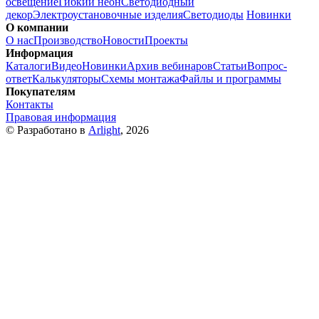
освещение
Гибкий неон
Светодиодный
декор
Электроустановочные изделия
Светодиоды
Новинки
О компании
О нас
Производство
Новости
Проекты
Информация
Каталоги
Видео
Новинки
Архив вебинаров
Статьи
Вопрос-
ответ
Калькуляторы
Схемы монтажа
Файлы и программы
Покупателям
Контакты
Правовая информация
© Разработано в
Arlight
, 2026