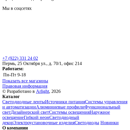
Мы в соцсетях
+7 (922) 331 24 02
Пермь, 25 Октября ул., д. 70/1, офис 214
Работаем:
Пн-Пт
9-18
Показать все магазины
Правовая информация
© Разработано в
Arlight
, 2026
Каталог
Светодиодные ленты
Источники питания
Системы управления
и автоматизации
Алюминиевые профили
Функциональный
свет
Дизайнерский свет
Системы освещения
Наружное
освещение
Гибкий неон
Светодиодный
декор
Электроустановочные изделия
Светодиоды
Новинки
О компании