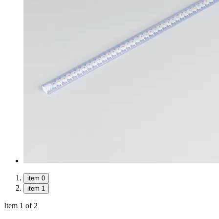
item 0
item 1
Item 1 of 2