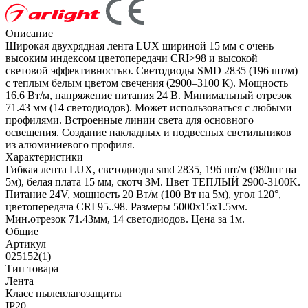
Описание
Широкая двухрядная лента LUX шириной 15 мм с очень
высоким индексом цветопередачи CRI>98 и высокой
световой эффективностью. Светодиоды SMD 2835 (196 шт/м)
с теплым белым цветом свечения (2900–3100 К). Мощность
16.6 Вт/м, напряжение питания 24 В. Минимальный отрезок
71.43 мм (14 светодиодов). Может использоваться с любыми
профилями. Встроенные линии света для основного
освещения. Создание накладных и подвесных светильников
из алюминиевого профиля.
Характеристики
Гибкая лента LUX, светодиоды smd 2835, 196 шт/м (980шт на
5м), белая плата 15 мм, скотч 3М. Цвет ТЕПЛЫЙ 2900-3100K.
Питание 24V, мощность 20 Вт/м (100 Вт на 5м), угол 120°,
цветопередача CRI 95..98. Размеры 5000х15x1.5мм.
Мин.отрезок 71.43мм, 14 светодиодов. Цена за 1м.
Общие
Артикул
025152(1)
Тип товара
Лента
Класс пылевлагозащиты
IP20