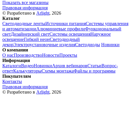
Показать все магазины
Правовая информация
© Разработано в
Arlight
, 2026
Каталог
Светодиодные ленты
Источники питания
Системы управления
и автоматизации
Алюминиевые профили
Функциональный
свет
Дизайнерский свет
Системы освещения
Наружное
освещение
Гибкий неон
Светодиодный
декор
Электроустановочные изделия
Светодиоды
Новинки
О компании
О нас
Производство
Новости
Проекты
Информация
Каталоги
Видео
Новинки
Архив вебинаров
Статьи
Вопрос-
ответ
Калькуляторы
Схемы монтажа
Файлы и программы
Покупателям
Контакты
Правовая информация
© Разработано в
Arlight
, 2026