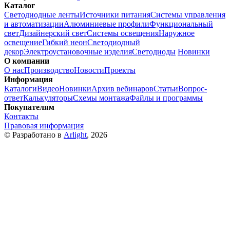
Каталог
Светодиодные ленты
Источники питания
Системы управления
и автоматизации
Алюминиевые профили
Функциональный
свет
Дизайнерский свет
Системы освещения
Наружное
освещение
Гибкий неон
Светодиодный
декор
Электроустановочные изделия
Светодиоды
Новинки
О компании
О нас
Производство
Новости
Проекты
Информация
Каталоги
Видео
Новинки
Архив вебинаров
Статьи
Вопрос-
ответ
Калькуляторы
Схемы монтажа
Файлы и программы
Покупателям
Контакты
Правовая информация
© Разработано в
Arlight
, 2026