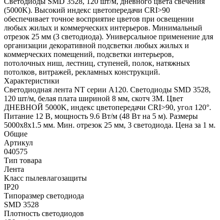
Светодиоды SMD 3528, 120 шт/м, дневного цвета свечения
(5000K). Высокий индекс цветопередачи CRI>90
обеспечивает точное восприятие цветов при освещении
любых жилых и коммерческих интерьеров. Минимальный
отрезок 25 мм (3 светодиода). Универсальное применение для
организации декоративной подсветки любых жилых и
коммерческих помещений, подсветки интерьеров,
потолочных ниш, лестниц, ступеней, полок, натяжных
потолков, витражей, рекламных конструкций.
Характеристики
Светодиодная лента NT серии A120. Светодиоды SMD 3528,
120 шт/м, белая плата шириной 8 мм, скотч 3M. Цвет
ДНЕВНОЙ 5000K, индекс цветопередачи CRI>90, угол 120°.
Питание 12 В, мощность 9.6 Вт/м (48 Вт на 5 м). Размеры
5000x8x1.5 мм. Мин. отрезок 25 мм, 3 светодиода. Цена за 1 м.
Общие
Артикул
040575
Тип товара
Лента
Класс пылевлагозащиты
IP20
Типоразмер светодиода
SMD 3528
Плотность светодиодов