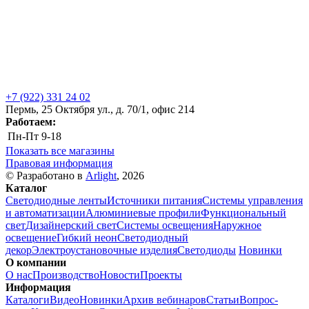
+7 (922) 331 24 02
Пермь, 25 Октября ул., д. 70/1, офис 214
Работаем:
Пн-Пт
9-18
Показать все магазины
Правовая информация
© Разработано в
Arlight
, 2026
Каталог
Светодиодные ленты
Источники питания
Системы управления
и автоматизации
Алюминиевые профили
Функциональный
свет
Дизайнерский свет
Системы освещения
Наружное
освещение
Гибкий неон
Светодиодный
декор
Электроустановочные изделия
Светодиоды
Новинки
О компании
О нас
Производство
Новости
Проекты
Информация
Каталоги
Видео
Новинки
Архив вебинаров
Статьи
Вопрос-