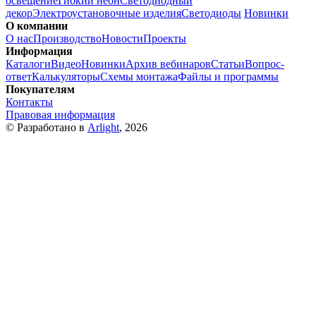
освещение
Гибкий неон
Светодиодный
декор
Электроустановочные изделия
Светодиоды
Новинки
О компании
О нас
Производство
Новости
Проекты
Информация
Каталоги
Видео
Новинки
Архив вебинаров
Статьи
Вопрос-
ответ
Калькуляторы
Схемы монтажа
Файлы и программы
Покупателям
Контакты
Правовая информация
© Разработано в
Arlight
, 2026