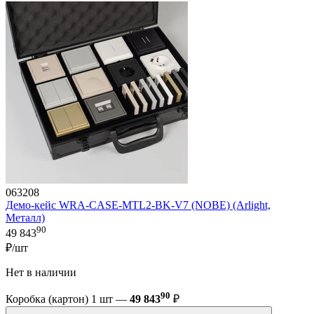
063208
Демо-кейс WRA-CASE-MTL2-BK-V7 (NOBE) (Arlight,
Металл)
90
49 843
₽/шт
Нет в наличии
90
Коробка (картон) 1 шт —
49 843
₽