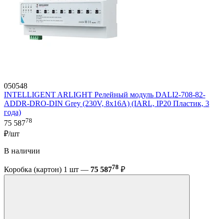
050548
INTELLIGENT ARLIGHT Релейный модуль DALI2-708-82-
ADDR-DRO-DIN Grey (230V, 8x16A) (IARL, IP20 Пластик, 3
года)
78
75 587
₽/шт
В наличии
78
Коробка (картон) 1 шт —
75 587
₽