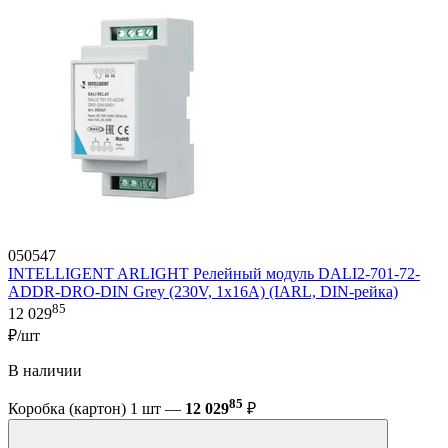
050547
INTELLIGENT ARLIGHT Релейный модуль DALI2-701-72-
ADDR-DRO-DIN Grey (230V, 1x16A) (IARL, DIN-рейка)
85
12 029
₽/шт
В наличии
85
Коробка (картон) 1 шт —
12 029
₽