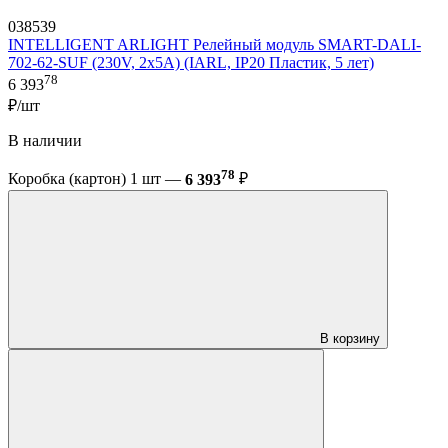
038539
INTELLIGENT ARLIGHT Релейный модуль SMART-DALI-
702-62-SUF (230V, 2x5A) (IARL, IP20 Пластик, 5 лет)
78
6 393
₽/шт
В наличии
78
Коробка (картон) 1 шт —
6 393
₽
В корзину