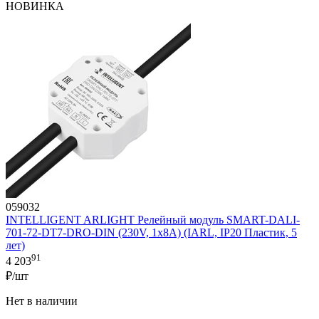
НОВИНКА
059032
INTELLIGENT ARLIGHT Релейный модуль SMART-DALI-
701-72-DT7-DRO-DIN (230V, 1x8A) (IARL, IP20 Пластик, 5
лет)
91
4 203
₽/шт
Нет в наличии