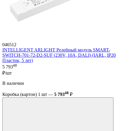
046512
INTELLIGENT ARLIGHT Релейный модуль SMART-
SWITCH-701-72-D2-SUF (230V, 10A, DALI) (IARL, IP20
Пластик, 5 лет)
48
5 793
₽/шт
В наличии
48
Коробка (картон) 1 шт —
5 793
₽