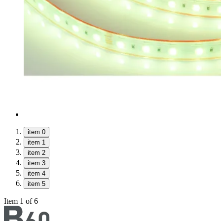
item 0
item 1
item 2
item 3
item 4
item 5
Item 1 of 6