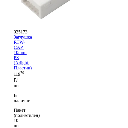
025173
Заглушка
RTW-
CAP-
10mm-
PS
(Arlight,
Пластик)
79
119
₽/
шт
В
наличии
Пакет
(полиэтилен)
10
шт —