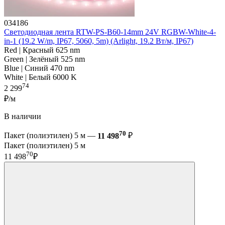
034186
Светодиодная лента RTW-PS-B60-14mm 24V RGBW-White-4-
in-1 (19.2 W/m, IP67, 5060, 5m) (Arlight, 19.2 Вт/м, IP67)
Red | Красный 625 nm
Green | Зелёный 525 nm
Blue | Синий 470 nm
White | Белый 6000 K
74
2 299
₽/м
В наличии
70
Пакет (полиэтилен) 5 м —
11 498
₽
Пакет (полиэтилен) 5 м
70
11 498
₽