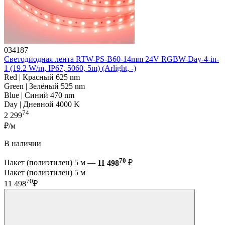
034187
Светодиодная лента RTW-PS-B60-14mm 24V RGBW-Day-4-in-
1 (19.2 W/m, IP67, 5060, 5m) (Arlight, -)
Red | Красный 625 nm
Green | Зелёный 525 nm
Blue | Синий 470 nm
Day | Дневной 4000 K
74
2 299
₽/м
В наличии
70
Пакет (полиэтилен) 5 м —
11 498
₽
Пакет (полиэтилен) 5 м
70
11 498
₽