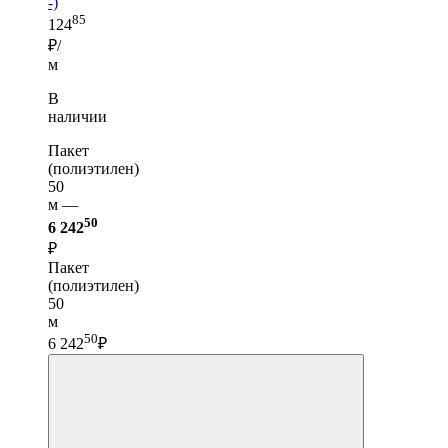
-)
85
124
₽/
м
В
наличии
Пакет
(полиэтилен)
50
м —
50
6 242
₽
Пакет
(полиэтилен)
50
м
50
6 242
₽