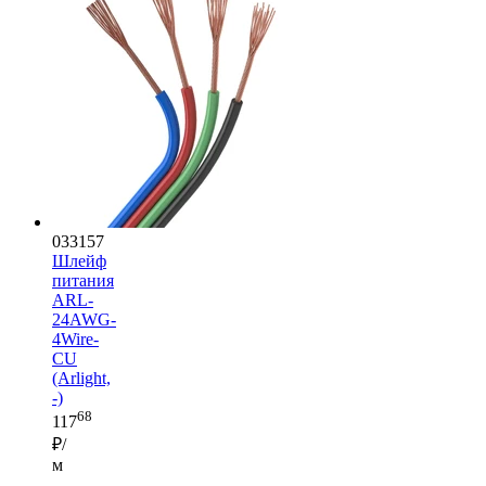
033157
Шлейф
питания
ARL-
24AWG-
4Wire-
CU
(Arlight,
-)
68
117
₽/
м