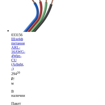
033156
Шлейф
питания
ARL-
16AWG-
4Wire-
CU
(Arlight,
-)
20
294
₽/
м
В
наличии
Пакет