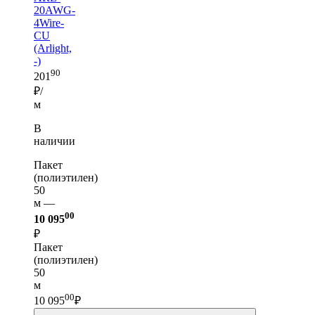
20AWG-
4Wire-
CU
(Arlight,
-)
90
201
₽/
м
В
наличии
Пакет
(полиэтилен)
50
м —
00
10 095
₽
Пакет
(полиэтилен)
50
м
00
10 095
₽