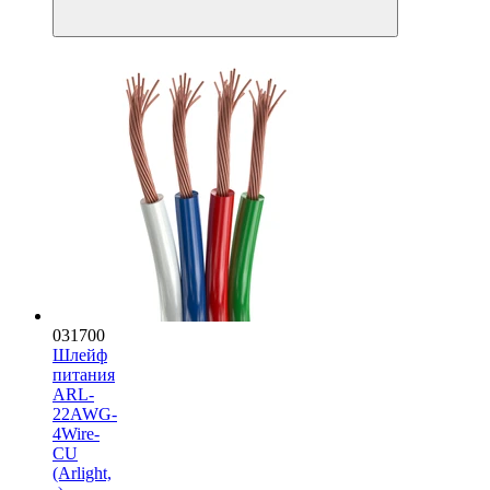
031700
Шлейф
питания
ARL-
22AWG-
4Wire-
CU
(Arlight,