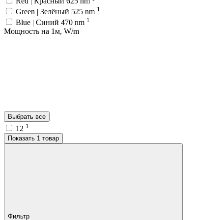
Red | Красный 625 nm
1
Green | Зелёный 525 nm
1
Blue | Синий 470 nm
Мощность на 1м, W/m
Выбрать все
1
12
Показать 1 товар
Фильтр