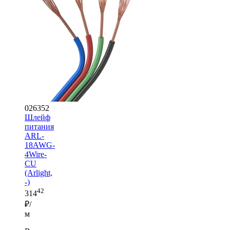
026352
Шлейф
питания
ARL-
18AWG-
4Wire-
CU
(Arlight,
-)
42
314
₽/
м