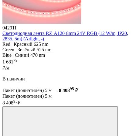
042911
Светодиодная лента RZ-A120-8mm 24V RGB (12 W/m, IP20,
2835, 5m) (Arlight, -)
Red | Красный 625 nm
Green | Зелёный 525 nm
Blue | Синий 470 nm
79
1 681
₽/м
В наличии
95
Пакет (полиэтилен) 5 м —
8 408
₽
Пакет (полиэтилен) 5 м
95
8 408
₽