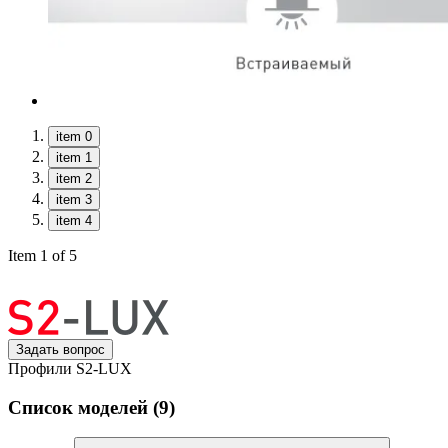
item 0
item 1
item 2
item 3
item 4
Item 1 of 5
Задать вопрос
Профили S2-LUX
Список моделей (9)