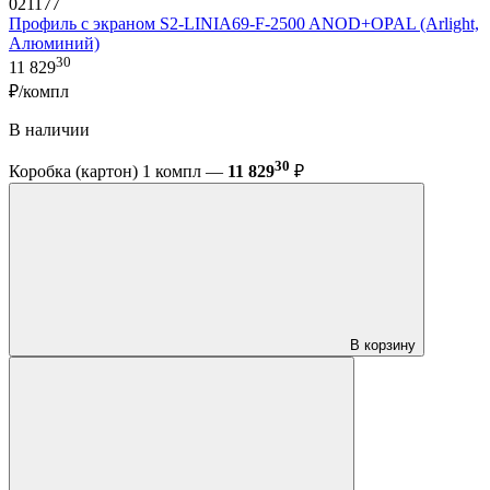
021177
Профиль с экраном S2-LINIA69-F-2500 ANOD+OPAL (Arlight,
Алюминий)
30
11 829
₽/компл
В наличии
30
Коробка (картон) 1 компл —
11 829
₽
В корзину