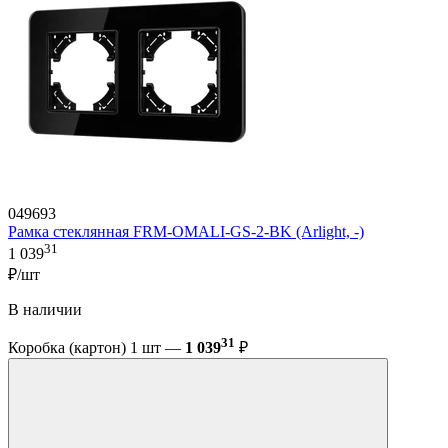
049693
Рамка стеклянная FRM-OMALI-GS-2-BK (Arlight, -)
31
1 039
₽/шт
В наличии
31
Коробка (картон) 1 шт —
1 039
₽