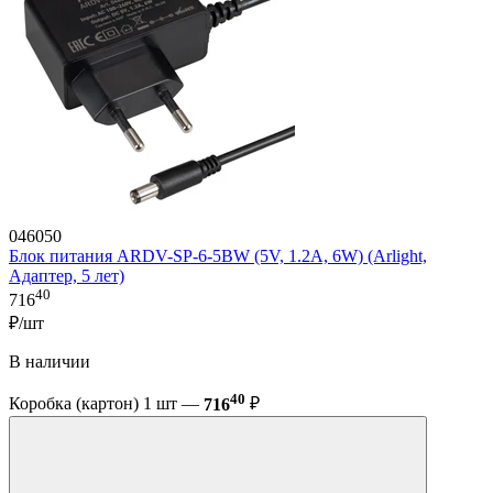
046050
Блок питания ARDV-SP-6-5BW (5V, 1.2A, 6W) (Arlight,
Адаптер, 5 лет)
40
716
₽/шт
В наличии
40
Коробка (картон) 1 шт —
716
₽