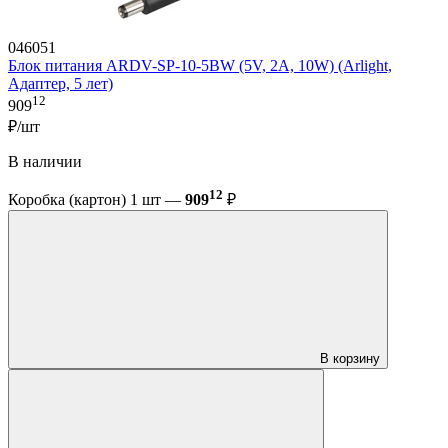
046051
Блок питания ARDV-SP-10-5BW (5V, 2A, 10W) (Arlight,
Адаптер, 5 лет)
12
909
₽/шт
В наличии
12
Коробка (картон) 1 шт —
909
₽
В корзину