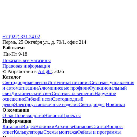
+7 (922) 331 24 02
Пермь, 25 Октября ул., д. 70/1, офис 214
Работаем:
Пн-Пт
9-18
Показать все магазины
Правовая информация
© Разработано в
Arlight
, 2026
Каталог
Светодиодные ленты
Источники питания
Системы управления
и автоматизации
Алюминиевые профили
Функциональный
свет
Дизайнерский свет
Системы освещения
Наружное
освещение
Гибкий неон
Светодиодный
декор
Электроустановочные изделия
Светодиоды
Новинки
О компании
О нас
Производство
Новости
Проекты
Информация
Каталоги
Видео
Новинки
Архив вебинаров
Статьи
Вопрос-
ответ
Калькуляторы
Схемы монтажа
Файлы и программы