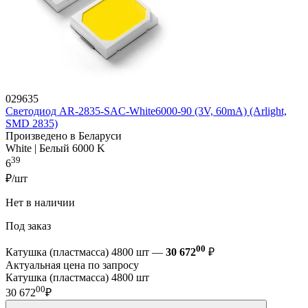
029635
Светодиод AR-2835-SAC-White6000-90 (3V, 60mA) (Arlight,
SMD 2835)
Произведено в Беларуси
White | Белый 6000 K
39
6
₽/шт
Нет в наличии
Под заказ
00
Катушка (пластмасса) 4800 шт —
30 672
₽
Актуальная цена по запросу
Катушка (пластмасса) 4800 шт
00
30 672
₽