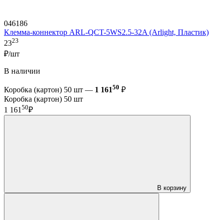
046186
Клемма-коннектор ARL-QCT-5WS2.5-32A (Arlight, Пластик)
23
23
₽/шт
В наличии
50
Коробка (картон) 50 шт —
1 161
₽
Коробка (картон) 50 шт
50
1 161
₽
В корзину