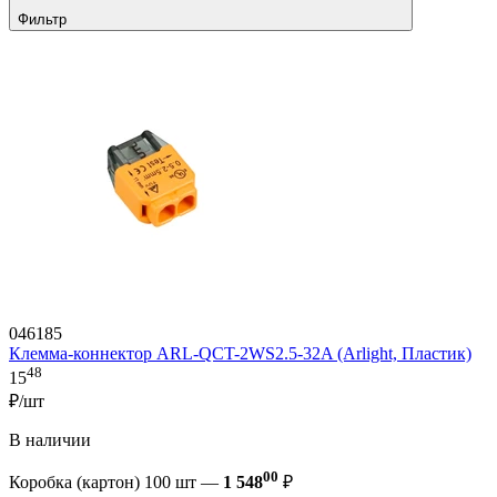
Фильтр
046185
Клемма-коннектор ARL-QCT-2WS2.5-32A (Arlight, Пластик)
48
15
₽/шт
В наличии
00
Коробка (картон) 100 шт —
1 548
₽