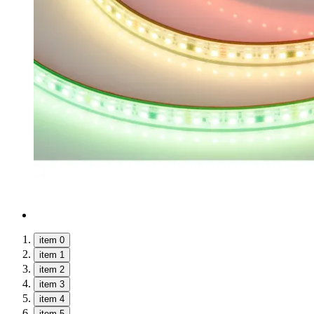
item 0
item 1
item 2
item 3
item 4
item 5