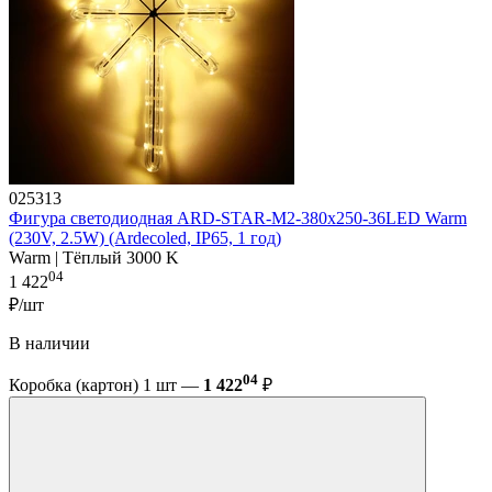
025313
Фигура cветодиодная ARD-STAR-M2-380x250-36LED Warm
(230V, 2.5W) (Ardecoled, IP65, 1 год)
Warm | Тёплый 3000 K
04
1 422
₽/шт
В наличии
04
Коробка (картон) 1 шт —
1 422
₽