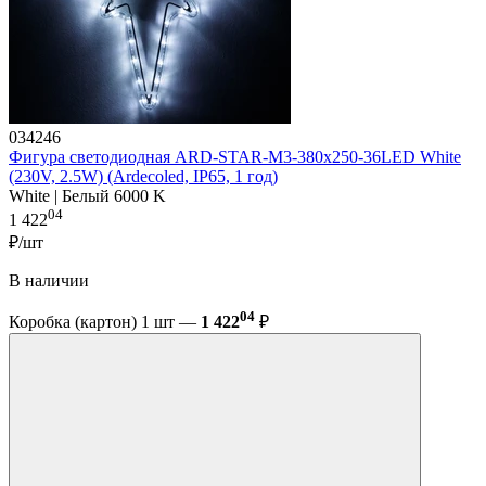
034246
Фигура cветодиодная ARD-STAR-M3-380x250-36LED White
(230V, 2.5W) (Ardecoled, IP65, 1 год)
White | Белый 6000 K
04
1 422
₽/шт
В наличии
04
Коробка (картон) 1 шт —
1 422
₽