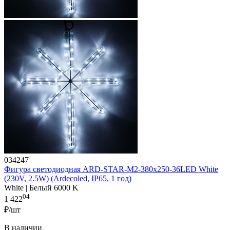
034247
Фигура cветодиодная ARD-STAR-M2-380x250-36LED White
(230V, 2.5W) (Ardecoled, IP65, 1 год)
White | Белый 6000 K
04
1 422
₽/шт
В наличии