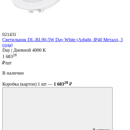
021431
Светильник DL-BL90-5W Day White (Arlight, IP40 Металл, 3
года)
Day | Дневной 4000 K
28
1 683
₽/шт
В наличии
28
Коробка (картон) 1 шт —
1 683
₽