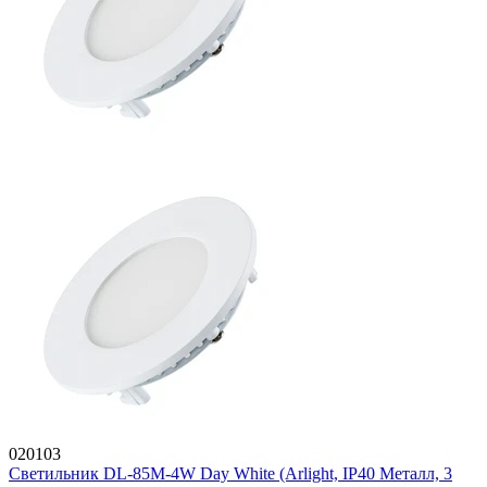
020103
Светильник DL-85M-4W Day White (Arlight, IP40 Металл, 3