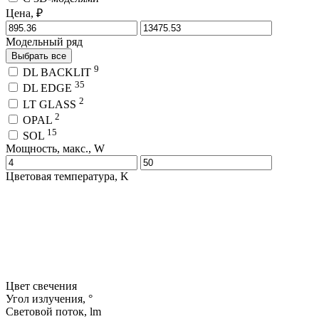
Цена, ₽
Модельный ряд
Выбрать все
9
DL BACKLIT
35
DL EDGE
2
LT GLASS
2
OPAL
15
SOL
Мощность, макс., W
Цветовая температура, K
Цвет свечения
Угол излучения, °
Световой поток, lm