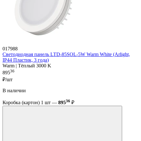
017988
Светодиодная панель LTD-85SOL-5W Warm White (Arlight,
IP44 Пластик, 3 года)
Warm | Тёплый 3000 K
36
895
₽/шт
В наличии
36
Коробка (картон) 1 шт —
895
₽