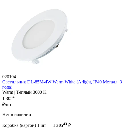
020104
Светильник DL-85M-4W Warm White (Arlight, IP40 Металл, 3
года)
Warm | Тёплый 3000 K
43
1 305
₽/шт
Нет в наличии
43
Коробка (картон) 1 шт —
1 305
₽