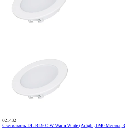
021432
Светильник DL-BL90-5W Warm White (Arlight, IP40 Металл, 3