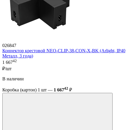
026847
Коннектор крестовой NEO-CLIP-38-CON-X-BK (Arlight, IP40
Металл, 3 года)
42
1 667
₽/шт
В наличии
42
Коробка (картон) 1 шт —
1 667
₽