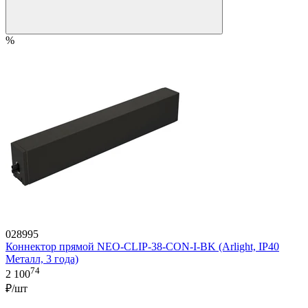
%
028995
Коннектор прямой NEO-CLIP-38-CON-I-BK (Arlight, IP40
Металл, 3 года)
74
2 100
₽/шт