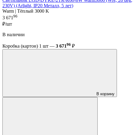
Светильник LGD-DYKE-2TR-R60-8W Warm3000 (WH, 20 deg,
230V) (Arlight, IP20 Металл, 5 лет)
Warm | Тёплый 3000 K
96
3 671
₽/шт
В наличии
96
Коробка (картон) 1 шт —
3 671
₽
В корзину