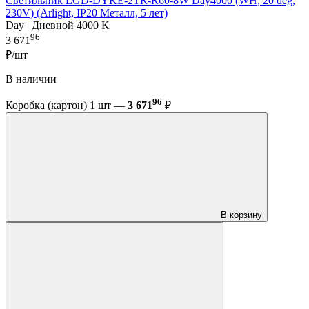
Светильник LGD-DYKE-2TR-R60-8W Day4000 (WH, 20 deg,
230V) (Arlight, IP20 Металл, 5 лет)
Day | Дневной 4000 K
96
3 671
₽/шт
В наличии
96
Коробка (картон) 1 шт —
3 671
₽
В корзину