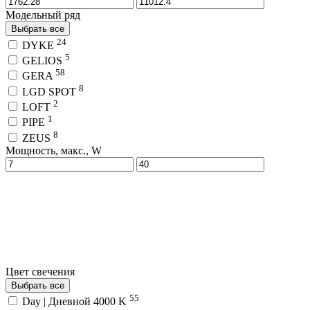
Модельный ряд
Выбрать все
24
DYKE
5
GELIOS
58
GERA
8
LGD SPOT
2
LOFT
1
PIPE
8
ZEUS
Мощность, макс., W
Цвет свечения
Выбрать все
55
Day | Дневной 4000 K