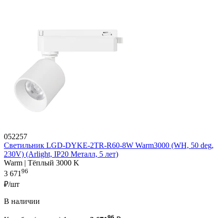
052257
Светильник LGD-DYKE-2TR-R60-8W Warm3000 (WH, 50 deg,
230V) (Arlight, IP20 Металл, 5 лет)
Warm | Тёплый 3000 K
96
3 671
₽/шт
В наличии
96