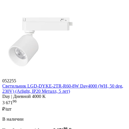
052255
Светильник LGD-DYKE-2TR-R60-8W Day4000 (WH, 50 deg,
230V) (Arlight, IP20 Металл, 5 лет)
Day | Дневной 4000 K
96
3 671
₽/шт
В наличии
96