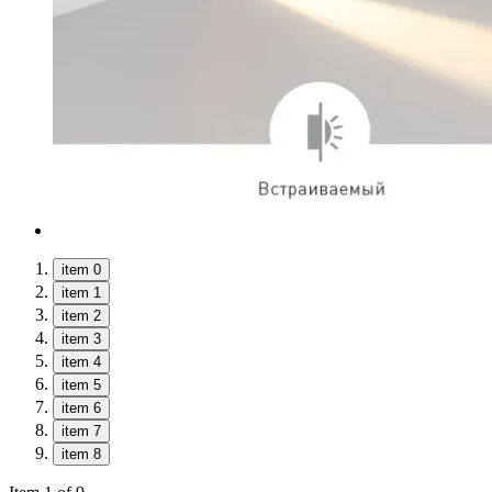
item 0
item 1
item 2
item 3
item 4
item 5
item 6
item 7
item 8