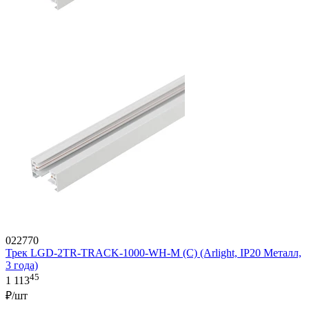
022770
Трек LGD-2TR-TRACK-1000-WH-M (C) (Arlight, IP20 Металл,
3 года)
45
1 113
₽/шт