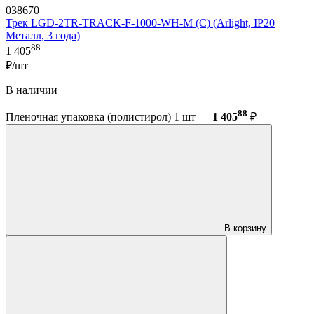
038670
Трек LGD-2TR-TRACK-F-1000-WH-M (C) (Arlight, IP20
Металл, 3 года)
88
1 405
₽/шт
В наличии
88
Пленочная упаковка (полистирол) 1 шт —
1 405
₽
В корзину