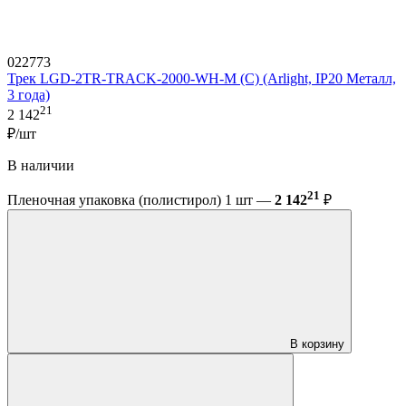
022773
Трек LGD-2TR-TRACK-2000-WH-M (C) (Arlight, IP20 Металл,
3 года)
21
2 142
₽/шт
В наличии
21
Пленочная упаковка (полистирол) 1 шт —
2 142
₽
В корзину