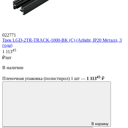
022771
Трек LGD-2TR-TRACK-1000-BK (C) (Arlight, IP20 Металл, 3
года)
45
1 113
₽/шт
В наличии
45
Пленочная упаковка (полистирол) 1 шт —
1 113
₽
В корзину