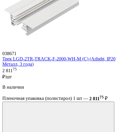
038671
Трек LGD-2TR-TRACK-F-2000-WH-M (C) (Arlight, IP20
Металл, 3 года)
75
2 811
₽/шт
В наличии
75
Пленочная упаковка (полистирол) 1 шт —
2 811
₽