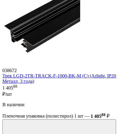
038672
Трек LGD-2TR-TRACK-F-1000-BK-M (C) (Arlight, IP20
Металл, 3 года)
88
1 405
₽/шт
В наличии
88
Пленочная упаковка (полистирол) 1 шт —
1 405
₽