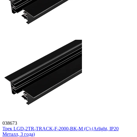
038673
Трек LGD-2TR-TRACK-F-2000-BK-M (C) (Arlight, IP20
Металл, 3 года)