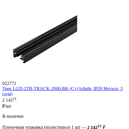
022772
Трек LGD-2TR-TRACK-2000-BK (C) (Arlight, IP20 Металл, 3
года)
21
2 142
₽/шт
В наличии
21
Пленочная упаковка (полистирол) 1 шт —
2 142
₽