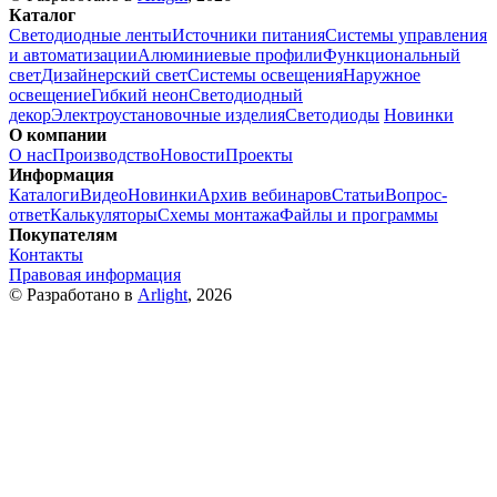
Каталог
Светодиодные ленты
Источники питания
Системы управления
и автоматизации
Алюминиевые профили
Функциональный
свет
Дизайнерский свет
Системы освещения
Наружное
освещение
Гибкий неон
Светодиодный
декор
Электроустановочные изделия
Светодиоды
Новинки
О компании
О нас
Производство
Новости
Проекты
Информация
Каталоги
Видео
Новинки
Архив вебинаров
Статьи
Вопрос-
ответ
Калькуляторы
Схемы монтажа
Файлы и программы
Покупателям
Контакты
Правовая информация
© Разработано в
Arlight
, 2026