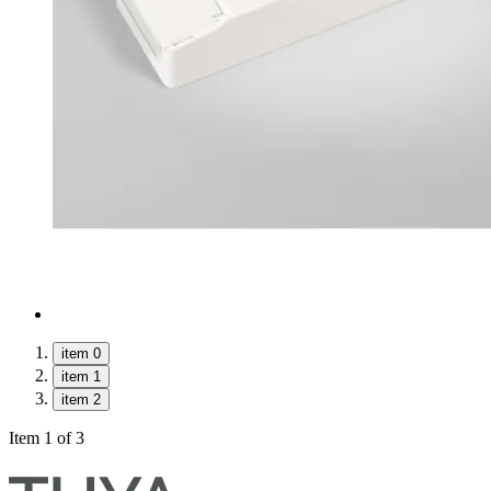
item 0
item 1
item 2
Item 1 of 3